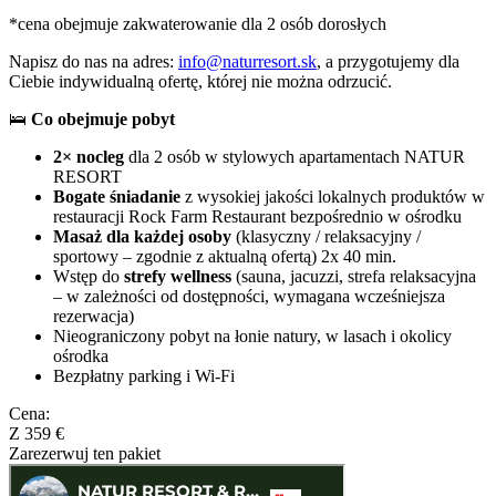
*cena obejmuje zakwaterowanie dla 2 osób dorosłych
Napisz do nas na adres:
info@naturresort.sk
, a przygotujemy dla
Ciebie indywidualną ofertę, której nie można odrzucić.
🛌
Co obejmuje pobyt
2× nocleg
dla 2 osób w stylowych apartamentach NATUR
RESORT
Bogate śniadanie
z wysokiej jakości lokalnych produktów w
restauracji Rock Farm Restaurant bezpośrednio w ośrodku
Masaż dla każdej osoby
(klasyczny / relaksacyjny /
sportowy – zgodnie z aktualną ofertą) 2x 40 min.
Wstęp do
strefy wellness
(sauna, jacuzzi, strefa relaksacyjna
– w zależności od dostępności, wymagana wcześniejsza
rezerwacja)
Nieograniczony pobyt na łonie natury, w lasach i okolicy
ośrodka
Bezpłatny parking i Wi-Fi
Cena:
Z 359 €
Zarezerwuj ten pakiet