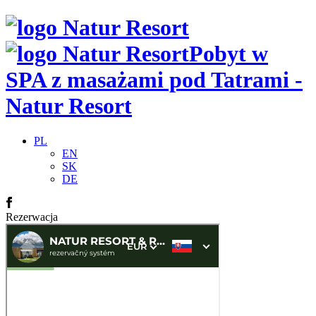
Pobyt w
SPA z masażami pod Tatrami -
Natur Resort
PL
EN
SK
DE
Rezerwacja