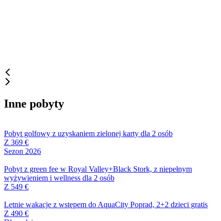
Inne pobyty
Pobyt golfowy z uzyskaniem zielonej karty dla 2 osób
Z 369 €
Sezon 2026
Pobyt z green fee w Royal Valley+Black Stork, z niepełnym
wyżywieniem i wellness dla 2 osób
Z 549 €
Letnie wakacje z wstępem do AquaCity Poprad, 2+2 dzieci gratis
Z 490 €