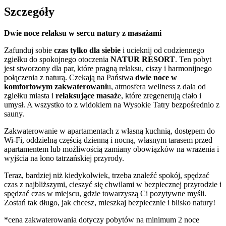
Szczegóły
Dwie noce relaksu w sercu natury z masażami
Zafunduj sobie
czas tylko dla siebie
i ucieknij od codziennego
zgiełku do spokojnego otoczenia
NATUR RESORT
. Ten pobyt
jest stworzony dla par, które pragną relaksu, ciszy i harmonijnego
połączenia z naturą. Czekają na Państwa
dwie noce w
komfortowym zakwaterowani
u, atmosfera wellness z dala od
zgiełku miasta i
relaksujące masaż
e, które zregenerują ciało i
umysł. A wszystko to z widokiem na Wysokie Tatry bezpośrednio z
sauny.
Zakwaterowanie w apartamentach z własną kuchnią, dostępem do
Wi-Fi, oddzielną częścią dzienną i nocną, własnym tarasem przed
apartamentem lub możliwością zamiany obowiązków na wrażenia i
wyjścia na łono tatrzańskiej przyrody.
Teraz, bardziej niż kiedykolwiek, trzeba znaleźć spokój, spędzać
czas z najbliższymi, cieszyć się chwilami w bezpiecznej przyrodzie i
spędzać czas w miejscu, gdzie towarzyszą Ci pozytywne myśli.
Zostań tak długo, jak chcesz, mieszkaj bezpiecznie i blisko natury!
*cena zakwaterowania dotyczy pobytów na minimum 2 noce