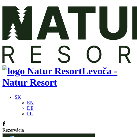
Levoča -
Natur Resort
SK
EN
DE
PL
Rezervácia