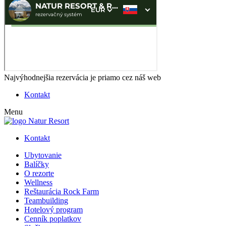
Najvýhodnejšia rezervácia je priamo cez náš web
Kontakt
Menu
Kontakt
Ubytovanie
Balíčky
O rezorte
Wellness
Reštaurácia Rock Farm
Teambuilding
Hotelový program
Cenník poplatkov