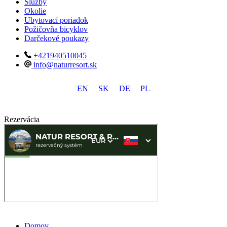
Služby
Okolie
Ubytovací poriadok
Požičovňa bicyklov
Darčekové poukazy
+421940510045
info@naturresort.sk
EN
SK
DE
PL
Rezervácia
Domov