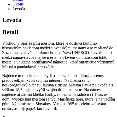
Okolie
Levoča
Levoča
Detail
Východný Spiš sa pýši mestom, ktoré je doslova kultúrno-
historickým pokladom medzi slovenskými mestami a je zapísané do
Zoznamu svetového kultúrneho dedičstva UNESCO. Levoča patrí
medzi najnavštevovanejšie mestá na Slovensku. Ťažiskom tohto
mesta je unikátne obdĺžnikové námestie, ktoré ohraničuje významnú
Mestskú pamiatkovú rezerváciu.
Nájdeme tu rímskokatolícky Kostol sv. Jakuba, ktorý je cenný
predovšetkým kvôli svojmu interiéru. Nachádza sa tu
neskorogotický oltár sv. Jakuba z dielne Majstra Pavla z Levoče a s
výškou 18,6 m je najvyšší svojho druhu na svete. Na námestí
nájdeme aj známu klietku hanby, renesančnú radnicu či Thurzov
dom. Vysoko nad mestom sa týči Mariánska hora, ktorá je najväčším
pútnickým miestom Slovákov. V roku 1995 tu celebroval svätú
omšu zosnulý pápež Ján Pavol II.