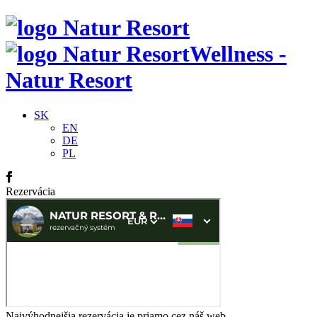
Wellness -
Natur Resort
SK
EN
DE
PL
Rezervácia
Najvýhodnejšia rezervácia je priamo cez náš web