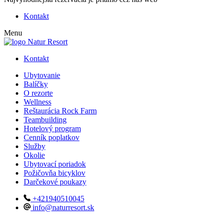
Kontakt
Menu
Kontakt
Ubytovanie
Balíčky
O rezorte
Wellness
Reštaurácia Rock Farm
Teambuilding
Hotelový program
Cenník poplatkov
Služby
Okolie
Ubytovací poriadok
Požičovňa bicyklov
Darčekové poukazy
+421940510045
info@naturresort.sk